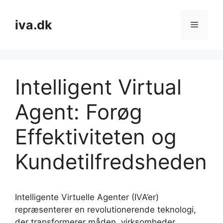
Skip
to
iva.dk
Menu
content
Intelligent Virtual
Agent: Forøg
Effektiviteten og
Kundetilfredsheden
Intelligente Virtuelle Agenter (IVA’er)
repræsenterer en revolutionerende teknologi,
der transformerer måden, virksomheder